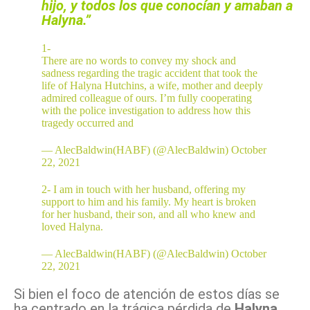
hijo, y todos los que conocían y amaban a
Halyna.”
1-
There are no words to convey my shock and
sadness regarding the tragic accident that took the
life of Halyna Hutchins, a wife, mother and deeply
admired colleague of ours. I’m fully cooperating
with the police investigation to address how this
tragedy occurred and
— AlecBaldwin(HABF) (@AlecBaldwin)
October
22, 2021
2- I am in touch with her husband, offering my
support to him and his family. My heart is broken
for her husband, their son, and all who knew and
loved Halyna.
— AlecBaldwin(HABF) (@AlecBaldwin)
October
22, 2021
Si bien el foco de atención de estos días se
ha centrado en la trágica pérdida de
Halyna
,