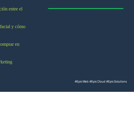
ción entre el
 facial y cómo
comprar en
rketing
#EpicWeb
#EpicCloud
#EpicSolutions