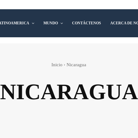
ATINOAMERICA
MUNDO
CONTÁCTENOS
ACERCA DE N
Inicio
Nicaragua
NICARAGUA
Colombia
Corea del Sur
Costa Rica
Destacada
Inglaterra
Latinoamerica
México
Mundo
No
República Dominicana
South Africa
Venezuela