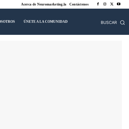
Acerca de Neuromarketing.la
Contáctenos
OSOTROS
ÚNETE A LA COMUNIDAD
BUSCAR
s
Ecuador
El Salvador
España
ticias Neuromarketing
Panamá
Perú