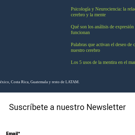
Psicología y Neurociencia: la rela
cerebro y la mente
Qué son los análisis de expresión
funcionan
Palabras que activan el deseo de 
nuestro cerebro
Los 5 usos de la mentira en el ma
México, Costa Rica, Guatemala y resto de LATAM.
Suscríbete a nuestro Newsletter