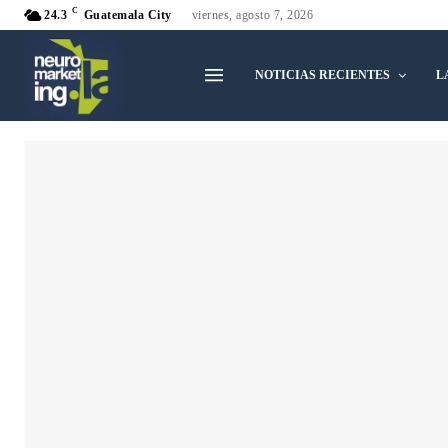
C
24.3
Guatemala City
viernes, agosto 7, 2026
NOTICIAS RECIENTES
L
Alemania
Argentina
Bolivia
Chile
Estados Unidos
Guatemala
Honduras