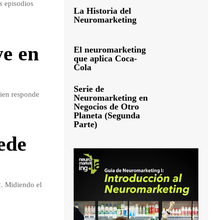
s episodios
La Historia del
Neuromarketing
ye en
El neuromarketing
que aplica Coca-
Cola
Serie de
ien responde
Neuromarketing en
Negocios de Otro
Planeta (Segunda
Parte)
ede
2. Midiendo el