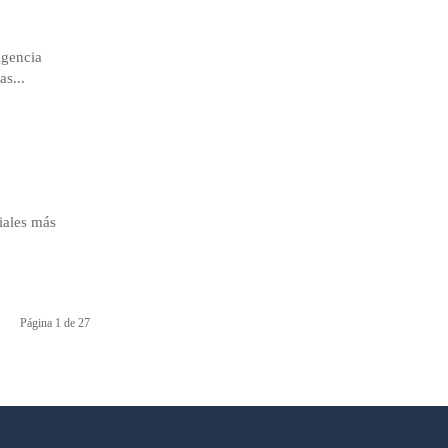
igencia
s...
iales más
Página 1 de 27