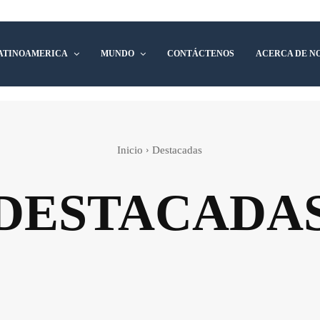
ATINOAMERICA
MUNDO
CONTÁCTENOS
ACERCA DE N
Inicio
Destacadas
DESTACADA
Colombia
Corea del Sur
Costa Rica
Ecuador
atinoamerica
México
Mundo
Nicaragua
Notic
República Dominicana
South Africa
Venezuela