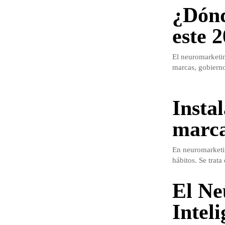
¿Dónd
este 
El neuromarketin
marcas, gobiern
Insta
marca
En neuromarketin
hábitos. Se trata
El Ne
Inteli