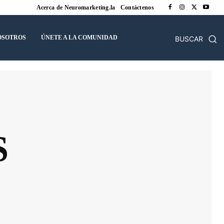
Acerca de Neuromarketing.la
Contáctenos
OSOTROS
ÚNETE A LA COMUNIDAD
BUSCAR
S
El Salvador
España
Estados Unidos
ias Neuromarketing
Panamá
Perú