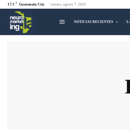
C
17.5
Guatemala City
viernes, agosto 7, 2026
NOTICIAS RECIENTES
L
Alemania
Argentina
Bolivia
Chile
Guatemala
Honduras
Inglaterra
L