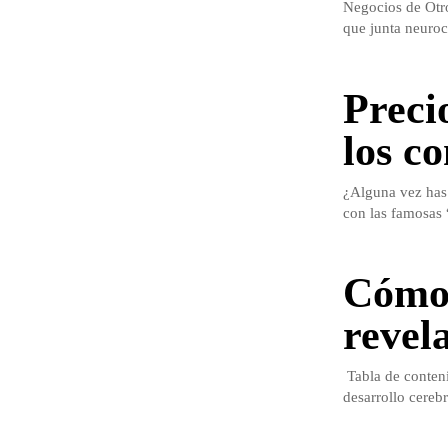
Negocios de Otro
que junta neuroc
Preci
los c
¿Alguna vez has
con las famosas 
Cómo 
revel
Tabla de conteni
desarrollo cereb