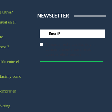
egativa?
NEWSLETTER
isual en el
ro
stos 3
ción entre el
 facial y cómo
comprar en
rketing