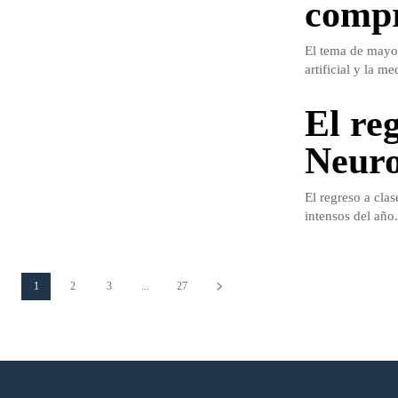
comp
El tema de mayor
artificial y la 
El reg
Neur
El regreso a cla
intensos del año
1
2
3
...
27