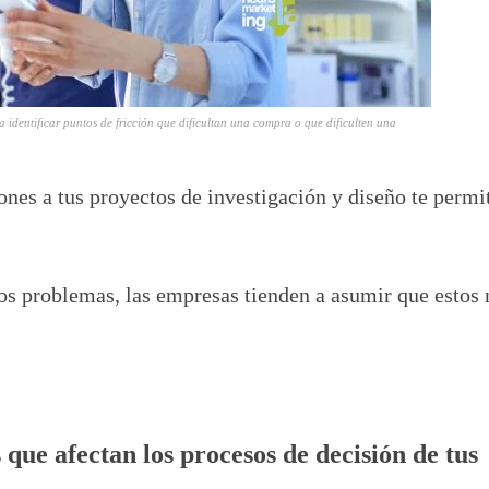
 identificar puntos de fricción que dificultan una compra o que dificulten una
iones a tus proyectos de investigación y diseño te permi
los problemas, las empresas tienden a asumir que estos 
s que afectan los procesos de decisión de tus