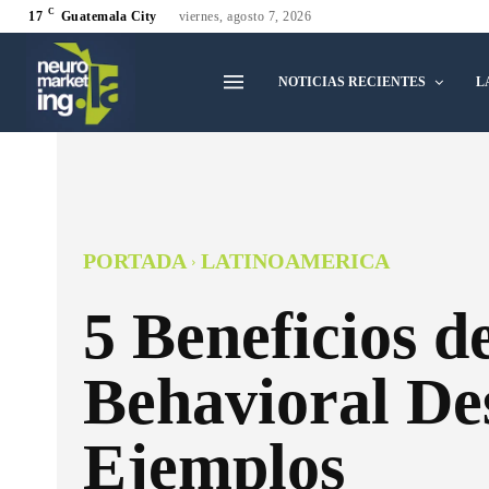
C
17
Guatemala City
viernes, agosto 7, 2026
NOTICIAS RECIENTES
L
PORTADA
LATINOAMERICA
5 Beneficios d
Behavioral De
Ejemplos