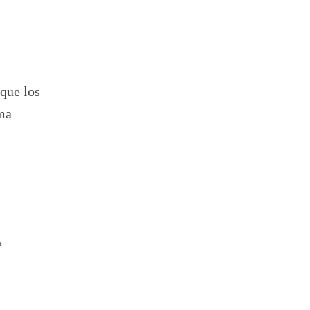
s
 que los
rma
e