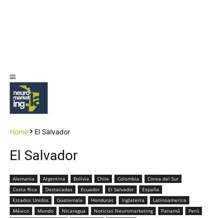
Home
El Salvador
El Salvador
Alemania
Argentina
Bolivia
Chile
Colombia
Corea del Sur
Costa Rica
Destacadas
Ecuador
El Salvador
España
Estados Unidos
Guatemala
Honduras
Inglaterra
Latinoamerica
México
Mundo
Nicaragua
Noticias Neuromarketing
Panamá
Perú