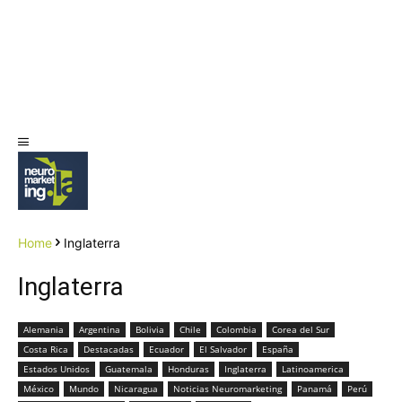
Home
Inglaterra
Inglaterra
Alemania
Argentina
Bolivia
Chile
Colombia
Corea del Sur
Costa Rica
Destacadas
Ecuador
El Salvador
España
Estados Unidos
Guatemala
Honduras
Inglaterra
Latinoamerica
México
Mundo
Nicaragua
Noticias Neuromarketing
Panamá
Perú