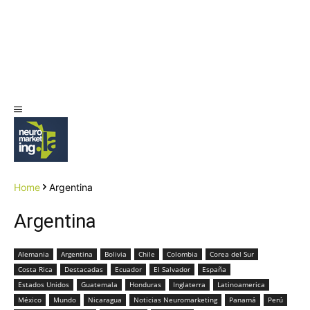
Home
Argentina
Argentina
Alemania
Argentina
Bolivia
Chile
Colombia
Corea del Sur
Costa Rica
Destacadas
Ecuador
El Salvador
España
Estados Unidos
Guatemala
Honduras
Inglaterra
Latinoamerica
México
Mundo
Nicaragua
Noticias Neuromarketing
Panamá
Perú