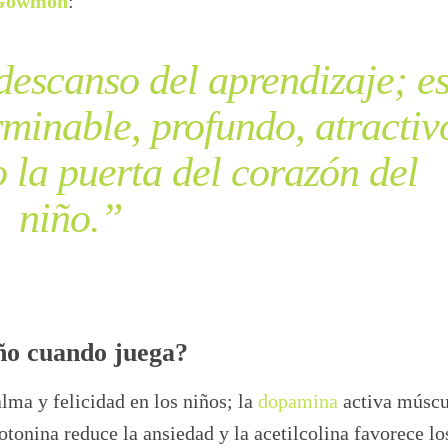
 Gowmon
:
descanso del aprendizaje; e
rminable, profundo, atractiv
o la puerta del corazón del
niño.”
iño cuando juega?
lma y felicidad en los niños; la
dopamina
activa múscu
otonina reduce la ansiedad y la acetilcolina favorece lo