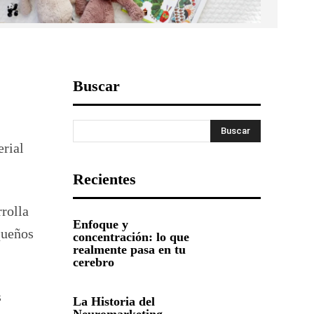
Buscar
Buscar
erial
Recientes
rrolla
Enfoque y
queños
concentración: lo que
realmente pasa en tu
cerebro
s
La Historia del