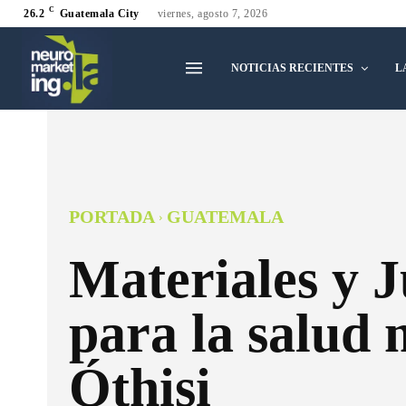
C
26.2
Guatemala City
viernes, agosto 7, 2026
NOTICIAS RECIENTES
L
PORTADA
GUATEMALA
Materiales y 
para la salud 
Óthisi