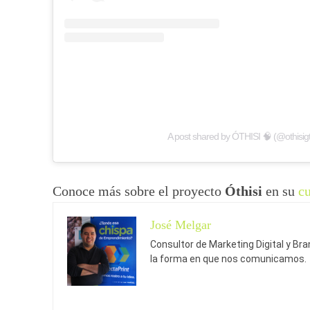
A post shared by ÓTHISI 🧠 (@othisigt
Conoce más sobre el proyecto
Óthisi
en su
c
José Melgar
Consultor de Marketing Digital y Br
la forma en que nos comunicamos.