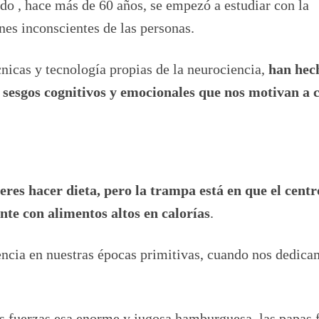
do , hace más de 60 años, se empezó a estudiar con la
es inconscientes de las personas.
écnicas y tecnología propias de la neurociencia,
han hec
sesgos cognitivos y emocionales que nos motivan a 
res hacer dieta, pero la trampa está en que el centr
nte con alimentos altos en calorías
.
encia en nuestras épocas primitivas, cuando nos dedica
s fuerzas esa enorme y jugosa hamburguesa, las papas f