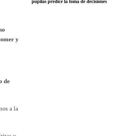
pupilas predice la toma de decisiones
ho
comer y
o de
mos a la
ritas y