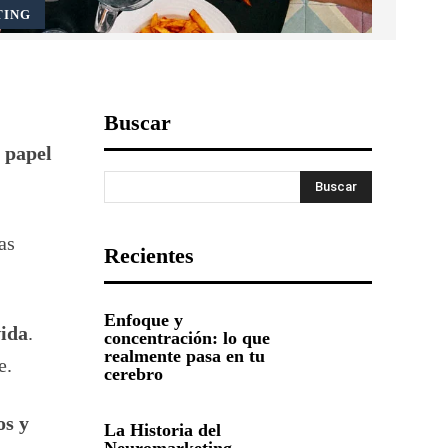
TING
Buscar
 papel
Buscar
as
Recientes
Enfoque y
vida
.
concentración: lo que
realmente pasa en tu
e.
cerebro
os y
La Historia del