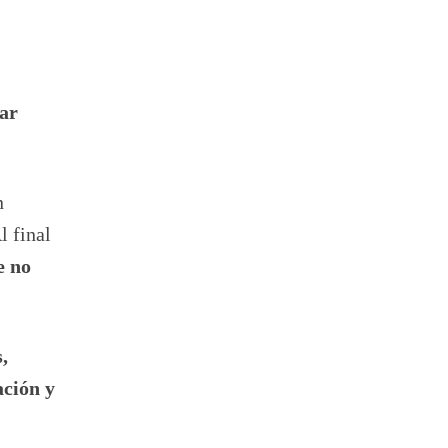
ear
n
l final
e no
,
ación y