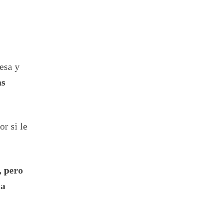
esa y
as
r si le
, pero
na