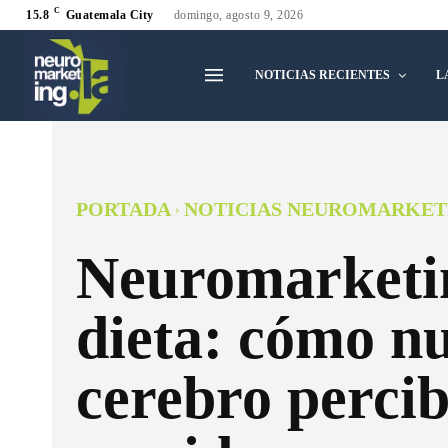
C
15.8
Guatemala City
domingo, agosto 9, 2026
NOTICIAS RECIENTES
L
PORTADA
NOTICIAS NEUROMARKET
Neuromarketin
dieta: cómo n
cerebro percib