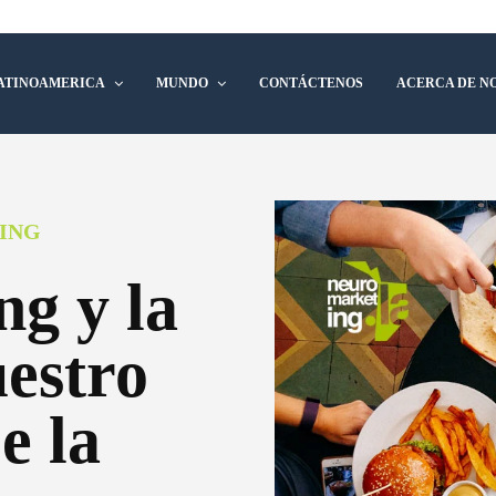
ATINOAMERICA
MUNDO
CONTÁCTENOS
ACERCA DE N
ING
g y la
uestro
e la