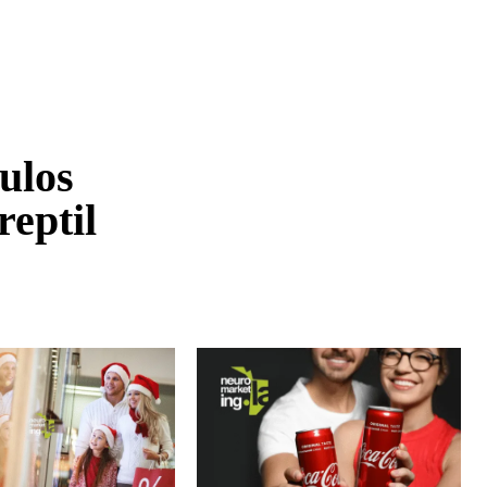
ulos
reptil