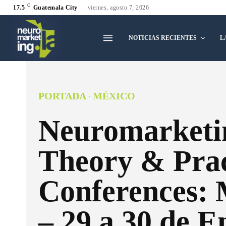
C
17.5
Guatemala City
viernes, agosto 7, 2026
NOTICIAS RECIENTES
L
PORTADA
MÉXICO
Neuromarketi
Theory & Prac
Conferences: 
– 29 a 30 de E