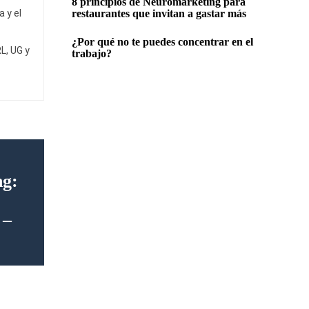
8 principios de Neuromarketing para
 y el
restaurantes que invitan a gastar más
¿Por qué no te puedes concentrar en el
L, UG y
trabajo?
ng:
 –