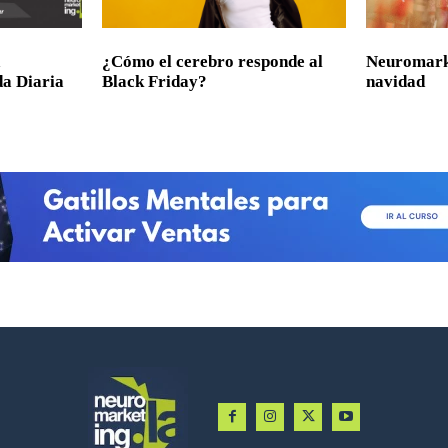
a
¿Cómo el cerebro responde al
Neuromarke
da Diaria
Black Friday?
navidad