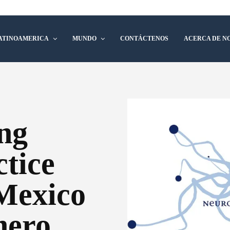
ATINOAMERICA
MUNDO
CONTÁCTENOS
ACERCA DE N
ng
tice
Mexico
nero