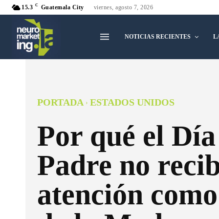
C
15.3
Guatemala City
viernes, agosto 7, 2026
NOTICIAS RECIENTES
L
PORTADA
ESTADOS UNIDOS
Por qué el Día
Padre no recib
atención como