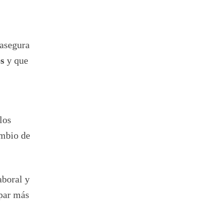
 asegura
s
y que
los
ambio de
aboral y
ipar más