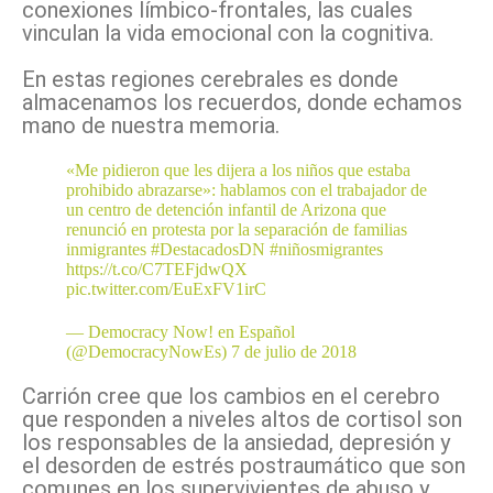
conexiones límbico-frontales, las cuales
vinculan la vida emocional con la cognitiva.
En estas regiones cerebrales es donde
almacenamos los recuerdos, donde echamos
mano de nuestra memoria.
«Me pidieron que les dijera a los niños que estaba
prohibido abrazarse»: hablamos con el trabajador de
un centro de detención infantil de Arizona que
renunció en protesta por la separación de familias
inmigrantes
#DestacadosDN
#niñosmigrantes
https://t.co/C7TEFjdwQX
pic.twitter.com/EuExFV1irC
— Democracy Now! en Español
(@DemocracyNowEs)
7 de julio de 2018
Carrión cree que los cambios en el cerebro
que responden a niveles altos de cortisol son
los responsables de la ansiedad, depresión y
el desorden de estrés postraumático que son
comunes en los supervivientes de abuso y