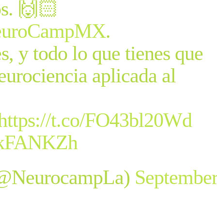
s. 🙌🏻
euroCampMX
.
s, y todo lo que tienes que
eurociencia aplicada al
https://t.co/FO43bl20Wd
41kFANKZh
@NeurocampLa)
Septembe