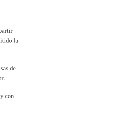
artir
itido la
esas de
or.
 y con