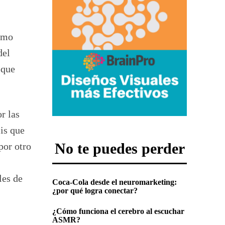
como
del
 que
r las
is que
No te puedes perder
por otro
les de
Coca-Cola desde el neuromarketing:
¿por qué logra conectar?
¿Cómo funciona el cerebro al escuchar
ASMR?