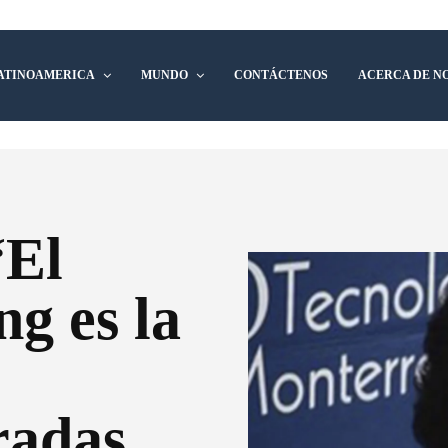
ATINOAMERICA
MUNDO
CONTÁCTENOS
ACERCA DE N
“El
g es la
radas