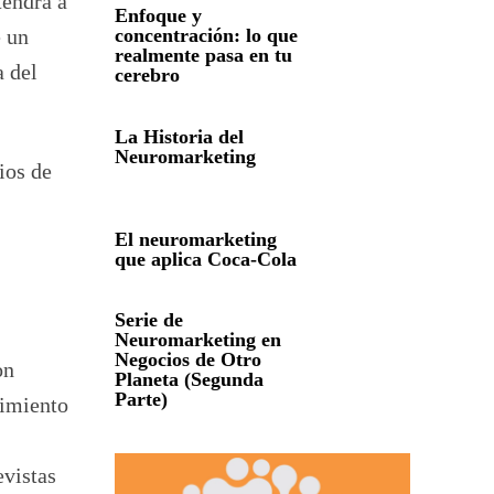
tendrá a
Enfoque y
e un
concentración: lo que
realmente pasa en tu
a del
cerebro
La Historia del
Neuromarketing
ios de
El neuromarketing
que aplica Coca-Cola
Serie de
Neuromarketing en
Negocios de Otro
on
Planeta (Segunda
Parte)
cimiento
evistas