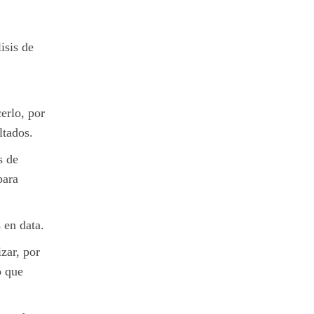
isis de
erlo, por
ltados.
s de
para
 en data.
zar, por
o que