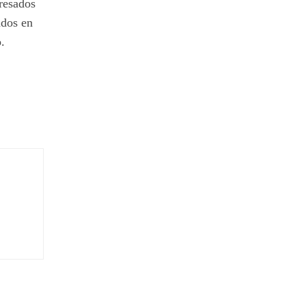
presados
ados en
.