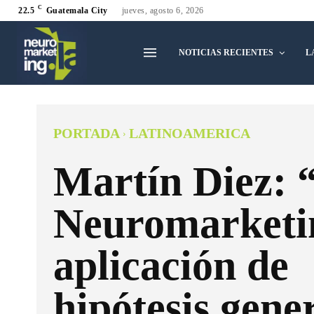
C
22.5
Guatemala City
jueves, agosto 6, 2026
NOTICIAS RECIENTES
L
PORTADA
LATINOAMERICA
Martín Diez: 
Neuromarketin
aplicación de
hipótesis gene