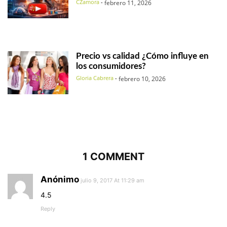
CZamora
-
febrero 11, 2026
Precio vs calidad ¿Cómo influye en
los consumidores?
Gloria Cabrera
-
febrero 10, 2026
1 COMMENT
Anónimo
julio 9, 2017 At 11:29 am
4.5
Reply