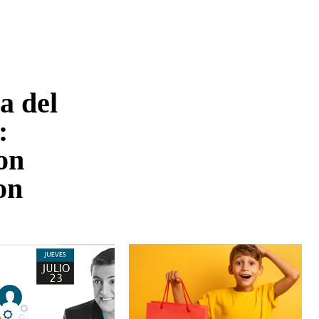
a del
:
on
on