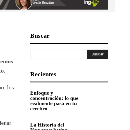
Buscar
Buscar
dremos
o.
Recientes
re los
Enfoque y
concentración: lo que
realmente pasa en tu
cerebro
denar
La Historia del