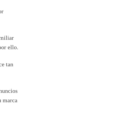
or
miliar
or ello.
ce tan
anuncios
tu marca