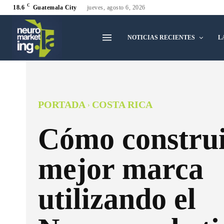
C
18.6
Guatemala City
jueves, agosto 6, 2026
NOTICIAS RECIENTES
L
PORTADA
COSTA RICA
Cómo construi
mejor marca
utilizando el