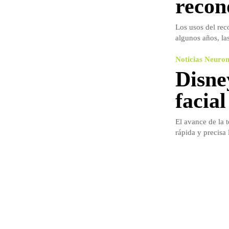
recon
Los usos del rec
algunos años, la
Noticias Neuro
Disne
facia
El avance de la 
rápida y precisa l