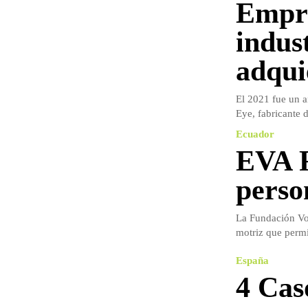
Empre
indus
adqui
El 2021 fue un a
Eye, fabricante 
Ecuador
EVA F
perso
La Fundación Vod
motriz que permit
España
4 Cas