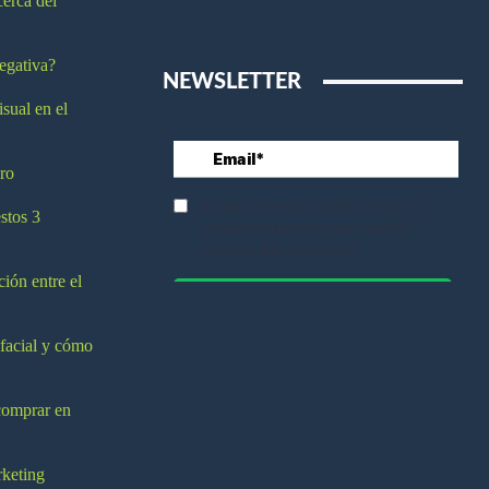
cerca del
egativa?
NEWSLETTER
isual en el
ro
stos 3
ción entre el
 facial y cómo
comprar en
rketing