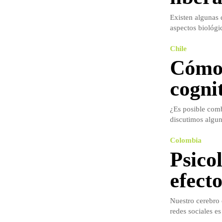
Existen algunas d
aspectos biológi
Chile
Cómo 
cogni
¿Es posible comb
discutimos algun
Colombia
Psicol
efecto
Nuestro cerebro e
redes sociales es