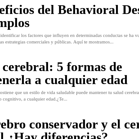
eficios del Behavioral De
mplos
identificar los factores que influyen en determinadas conductas se ha v
as estrategias comerciales y públicas. Aquí te mostramos...
 cerebral: 5 formas de
nerla a cualquier edad
ostiene que un estilo de vida saludable puede mantener tu salud cerebr
ro cognitivo, a cualquier edad.¿Te...
rebro conservador y el ce
al ¿Hay diferencias?