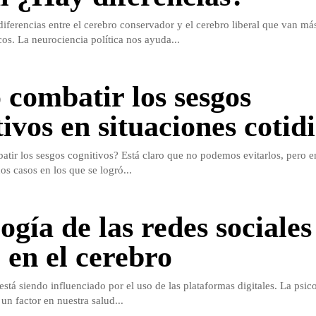
iferencias entre el cerebro conservador y el cerebro liberal que van más
cos. La neurociencia política nos ayuda...
combatir los sesgos
tivos en situaciones cotid
atir los sesgos cognitivos? Está claro que no podemos evitarlos, pero en
os casos en los que se logró...
ogía de las redes sociales
 en el cerebro
stá siendo influenciado por el uso de las plataformas digitales. La psico
 un factor en nuestra salud...