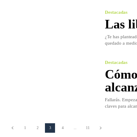
Destacadas
Las l
¿Te has plantead
quedado a medio
Destacadas
Cómo 
alcan
Fallarás. Empeza
claves para alcan
1
2
3
4
...
11