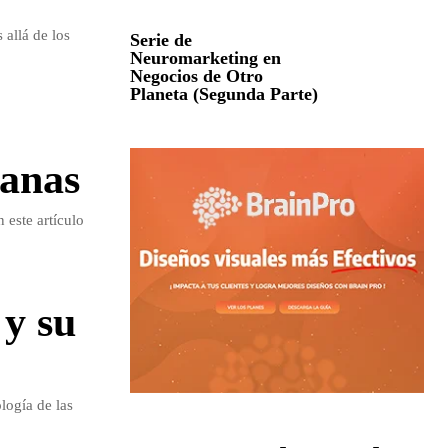
 allá de los
Serie de
Neuromarketing en
Negocios de Otro
Planeta (Segunda Parte)
ianas
 este artículo
 y su
logía de las