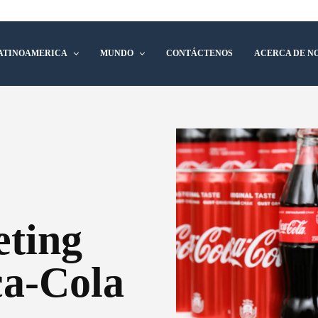
ATINOAMERICA
MUNDO
CONTÁCTENOS
ACERCA DE N
eting
ca-Cola