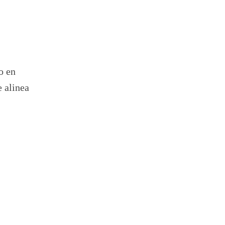
o en
e alinea