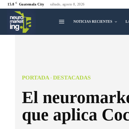
C
15.8
Guatemala City
sábado, agosto 8, 2026
NOTICIAS RECIENTES
L
PORTADA
DESTACADAS
El neuromark
que aplica Co