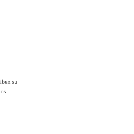
iben su
tos