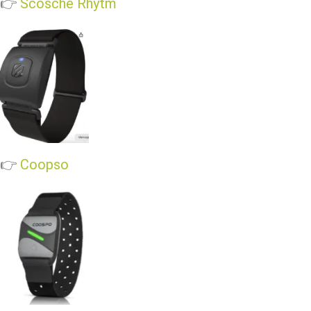
👉
Scosche Rhytm
👉
Coopso