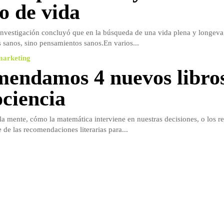
o de vida
investigación concluyó que en la búsqueda de una vida plena y longeva,
s sanos, sino pensamientos sanos.En varios...
marketing
endamos 4 nuevos libro
ciencia
la mente, cómo la matemática interviene en nuestras decisiones, o los re
 de las recomendaciones literarias para...