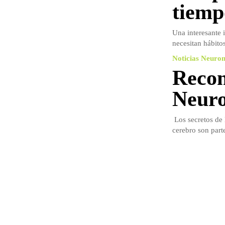
tiemp
Una interesante 
necesitan hábito
Noticias Neuro
Recom
Neuro
Los secretos de 
cerebro son parte