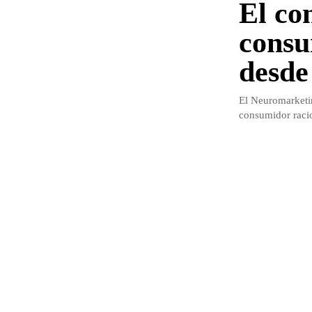
El co
consu
desde
El Neuromarketin
consumidor racio