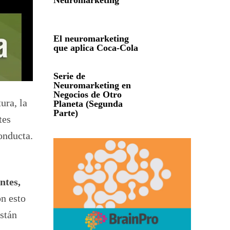
Neuromarketing
El neuromarketing
que aplica Coca-Cola
Serie de
Neuromarketing en
Negocios de Otro
ura, la
Planeta (Segunda
Parte)
tes
onducta.
ntes,
n esto
stán