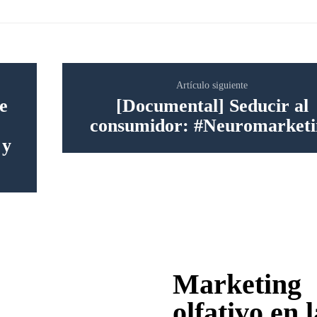
Artículo siguiente
e
[Documental] Seducir al
consumidor: #Neuromarketi
 y
Marketing
olfativo en l