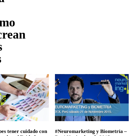
ómo
crean
s
s
bes tener cuidado con
#Neuromarketing y Biometría –