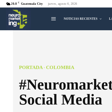
C
20.8
Guatemala City
jueves, agosto 6, 2026
NOTICIAS RECIENTES
L
PORTADA
COLOMBIA
#Neuromarket
Social Media