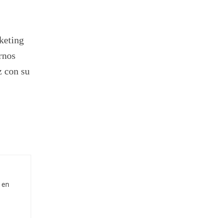
keting
rnos
z con su
 en