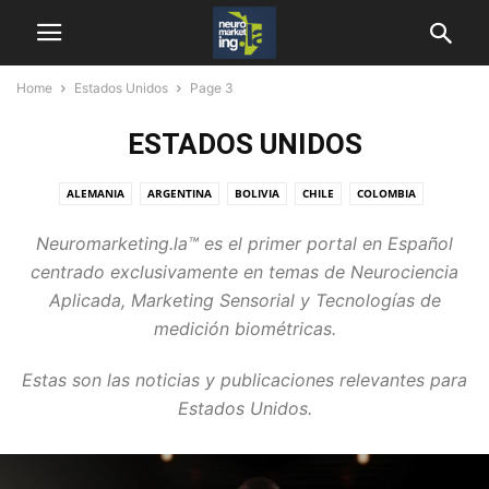
Home
Estados Unidos
Page 3
ESTADOS UNIDOS
ALEMANIA
ARGENTINA
BOLIVIA
CHILE
COLOMBIA
COREA DEL SUR
COSTA RICA
DESTACADAS
ECUADOR
Neuromarketing.la™ es el primer portal en Español
EL SALVADOR
ESPAÑA
ESTADOS UNIDOS
GUATEMALA
centrado exclusivamente en temas de Neurociencia
HONDURAS
INGLATERRA
LATINOAMERICA
MÉXICO
MUNDO
Aplicada, Marketing Sensorial y Tecnologías de
NICARAGUA
NOTICIAS NEUROMARKETING
PANAMÁ
PERÚ
medición biométricas.
REPÚBLICA DOMINICANA
SOUTH AFRICA
VENEZUELA
Estas son las noticias y publicaciones relevantes para
Estados Unidos.