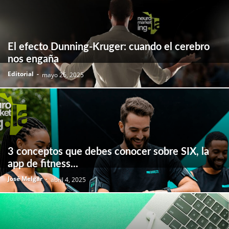
El efecto Dunning-Kruger: cuando el cerebro
nos engaña
Editorial
-
mayo 26, 2025
3 conceptos que debes conocer sobre SIX, la
app de fitness...
José Melgar
-
abril 4, 2025