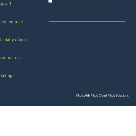
stos 3
ción entre el
 facial y cómo
comprar en
rketing
#EpicWeb
#EpicCloud
#EpicSolutions