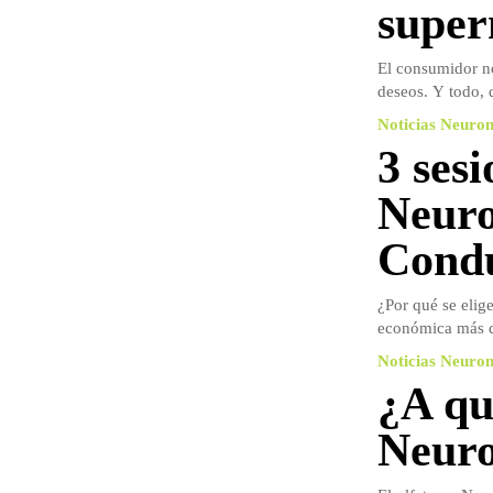
super
El consumidor no
deseos. Y todo, d
Noticias Neuro
3 ses
Neuro
Condu
¿Por qué se elig
económica más d
Noticias Neuro
¿A qu
Neur