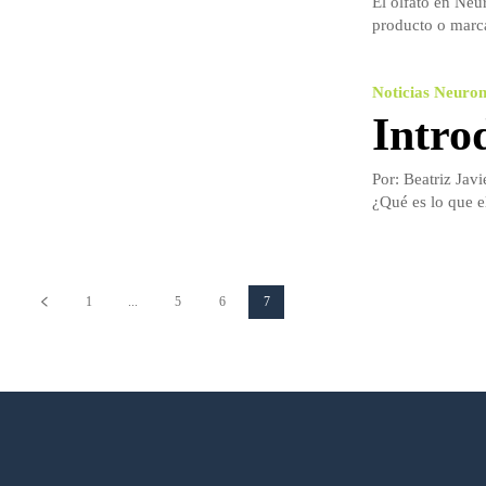
El olfato en Neu
producto o marca
Noticias Neuro
Intro
Por: Beatriz Jav
¿Qué es lo que el
1
...
5
6
7