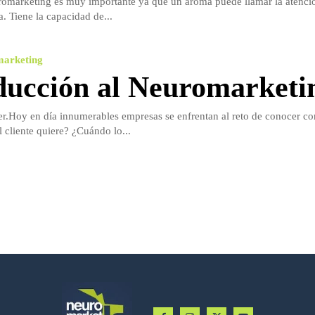
romarketing es muy importante ya que un aroma puede llamar la atenci
. Tiene la capacidad de...
marketing
ducción al Neuromarketi
ier.Hoy en día innumerables empresas se enfrentan al reto de conocer co
 cliente quiere? ¿Cuándo lo...