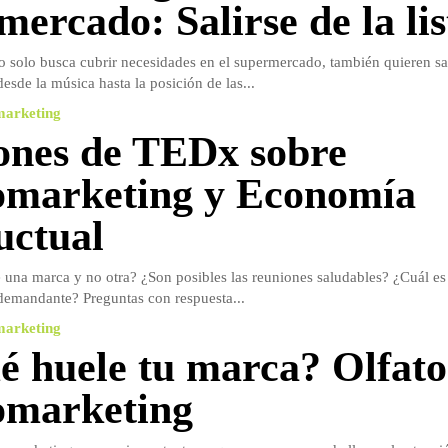
mercado: Salirse de la lis
 solo busca cubrir necesidades en el supermercado, también quieren sat
esde la música hasta la posición de las...
marketing
iones de TEDx sobre
marketing y Economía
ctual
e una marca y no otra? ¿Son posibles las reuniones saludables? ¿Cuál es 
emandante? Preguntas con respuesta...
marketing
é huele tu marca? Olfato
omarketing