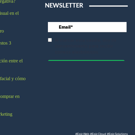
egativa?
NEWSLETTER
isual en el
ro
stos 3
ción entre el
 facial y cómo
comprar en
rketing
#EpicWeb
#EpicCloud
#EpicSolutions