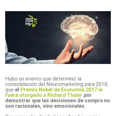
Facebook
X
Pinterest
WhatsApp
Hubo un evento que determinó la
consolidación del Neuromarketing para 2018,
que
el
Premio Nobel de Economía 2017 le
fuera otorgado a Richard Thaler
por
demostrar que las decisiones de compra no
son racionales, sino emocionales
.