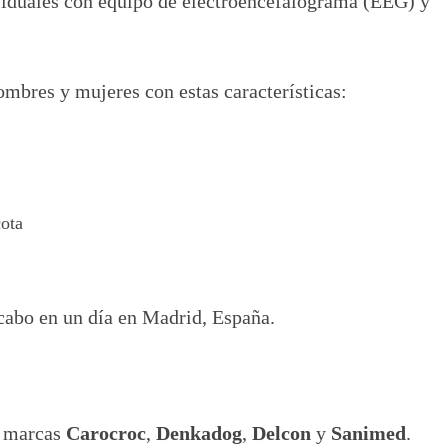
dividuales con equipo de electroencefalograma (EEG) y
mbres y mujeres con estas características:
cota
a cabo en un día en Madrid, España.
s marcas
Carocroc
,
Denkadog
,
Delcon
y
Sanimed
.