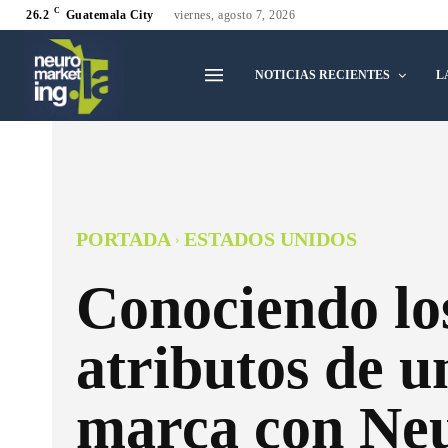
C
26.2
Guatemala City
viernes, agosto 7, 2026
NOTICIAS RECIENTES
L
PORTADA
ESTADOS UNIDOS
Conociendo lo
atributos de u
marca con Ne