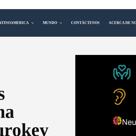
ATINOAMERICA
MUNDO
CONTÁCTENOS
ACERCA DE N
s
na
urokey