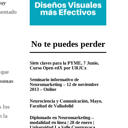
muy
sentado
No te puedes perder
Siete claves para la PYME, 7 Junio,
Curso Open edX por URJCx
 que
Seminario informativo de
rsonas
Neuromarketing – 12 de noviembre
2013 – Online
Neurociencia y Comunicación, Mayo,
s los
Facultad de Valladolid
n la
Diplomado en Neuromarketing –
modalidad en línea | 28 de enero |
Universidad La Salle Cuernavaca,