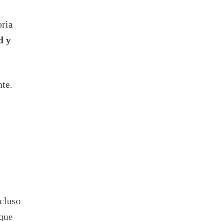
oria
d y
te.
ncluso
 que