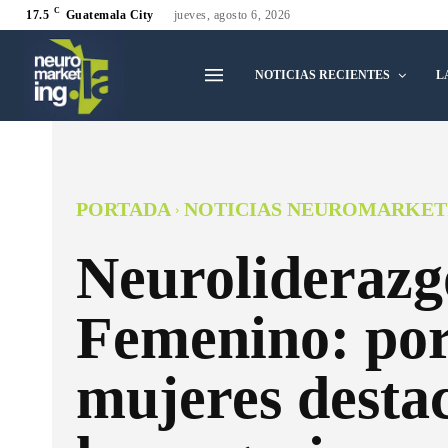
C
17.5
Guatemala City
jueves, agosto 6, 2026
NOTICIAS RECIENTES
L
PORTADA
NOTICIAS NEUROMARKET
Neuroliderazg
Femenino: por
mujeres desta