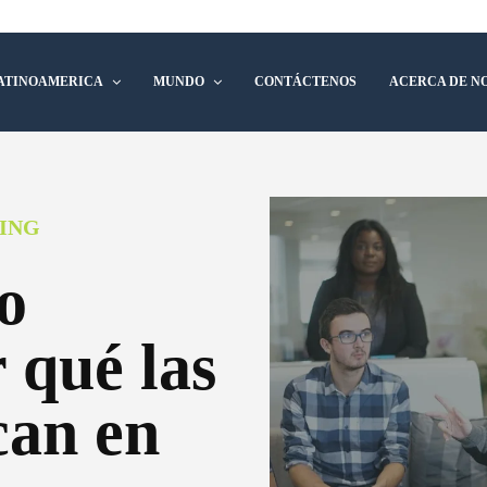
ATINOAMERICA
MUNDO
CONTÁCTENOS
ACERCA DE N
ING
o
 qué las
can en