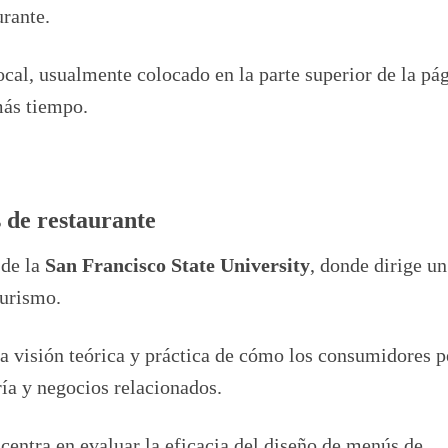
rante.
cal, usualmente colocado en la parte superior de la pá
más tiempo.
s de restaurante
 de la
San Francisco State University
, donde dirige un
Turismo.
na visión teórica y práctica de cómo los consumidores p
ría y negocios relacionados.
 centra en evaluar la eficacia del diseño de menús de