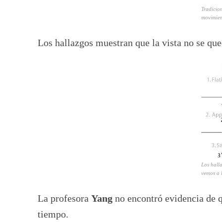
Tradicion
movimien
Los hallazgos muestran que la vista no se qu
Los halla
vemos a 
La profesora
Yang
no encontró evidencia de q
tiempo.