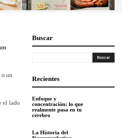
Buscar
 un
Buscar
 o un
Recientes
Enfoque y
 el lado
concentración: lo que
realmente pasa en tu
cerebro
La Historia del