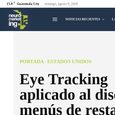
C
15.8
Guatemala City
domingo, agosto 9, 2026
NOTICIAS RECIENTES
L
PORTADA
ESTADOS UNIDOS
Eye Tracking
aplicado al di
menús de rest