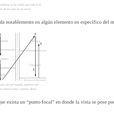
almente se ha creído que este es el
to de los ojos en un menú.
eda notablemente en algún elemento en específico del 
zgos de este estudio sugieren que
los menús como si fueran libros.
ue exista un “punto focal” en donde la vista se pose p