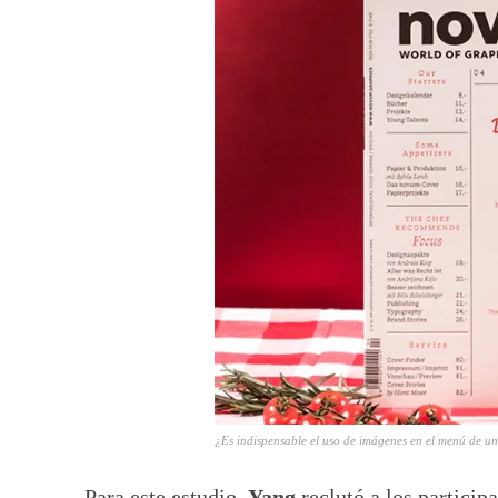
¿Es indispensable el uso de imágenes en el menú de un
Para este estudio,
Yang
reclutó a los participa