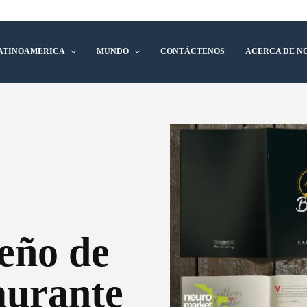
ATINOAMERICA
MUNDO
CONTÁCTENOS
ACERCA DE N
seño de
aurante