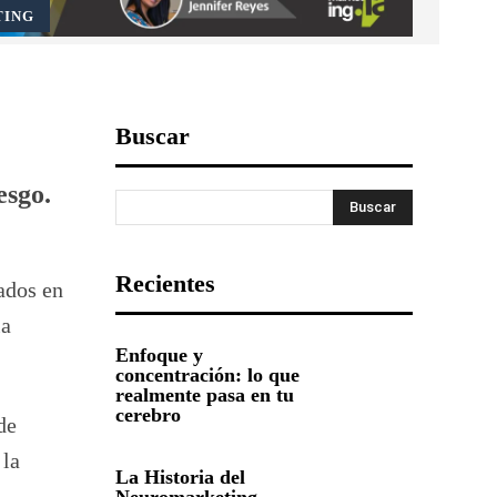
TING
Buscar
esgo.
Buscar
Recientes
ados en
la
Enfoque y
concentración: lo que
realmente pasa en tu
cerebro
de
 la
La Historia del