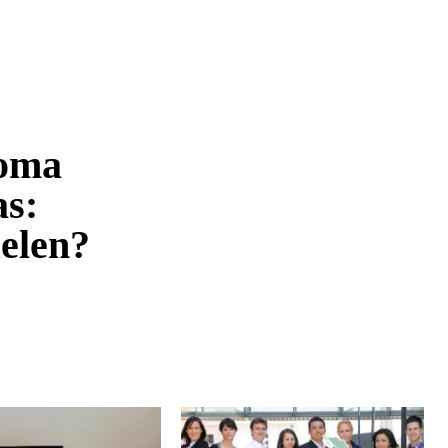
roma
as:
elen?