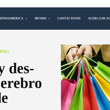
ATINOAMERICA
MUNDO
CONTÁCTENOS
ACERCA DE N
ING
y des-
cerebro
de