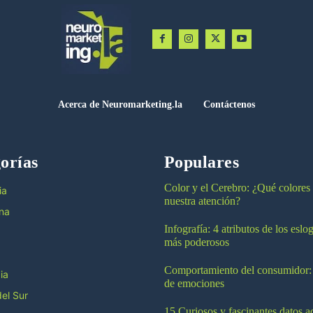
Acerca de Neuromarketing.la
Contáctenos
orías
Populares
Color y el Cerebro: ¿Qué colores
ia
nuestra atención?
na
Infografía: 4 atributos de los esl
más poderosos
Comportamiento del consumidor:
ia
de emociones
el Sur
15 Curiosos y fascinantes datos a