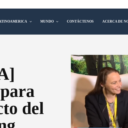
ATINOAMERICA
MUNDO
CONTÁCTENOS
ACERCA DE N
A]
 para
to del
ng