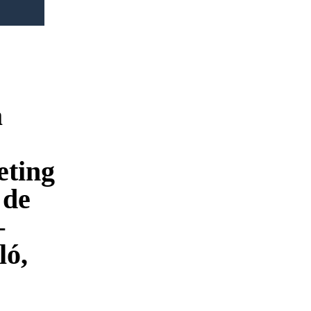
a
ting
 de
–
ló,