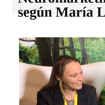
según María 
Facebook
X
CUOTA