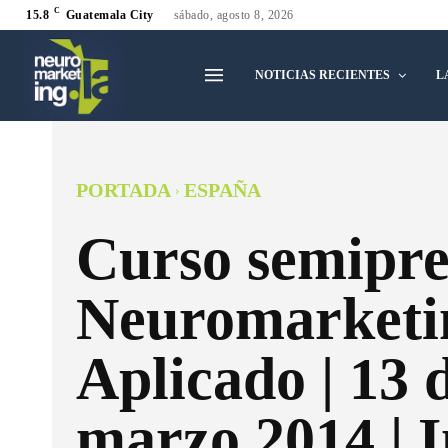
C
15.8
Guatemala City
sábado, agosto 8, 2026
NOTICIAS RECIENTES
L
PORTADA
ESPAÑA
Curso semipre
Neuromarketi
Aplicado | 13 
marzo 2014 | I