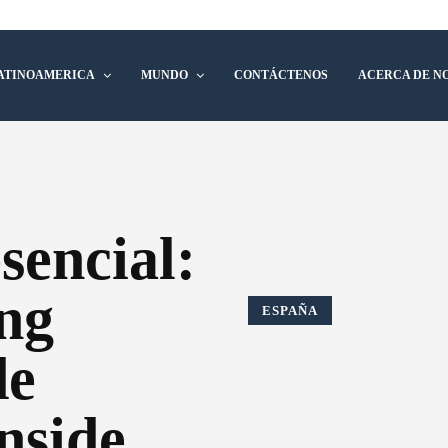
ATINOAMERICA
MUNDO
CONTÁCTENOS
ACERCA DE N
sencial:
ng
ESPAÑA
de
nside