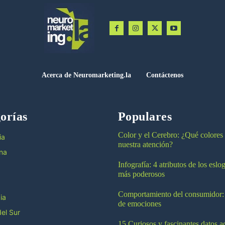
Acerca de Neuromarketing.la
Contáctenos
orías
Populares
Color y el Cerebro: ¿Qué colores
ia
nuestra atención?
na
Infografía: 4 atributos de los esl
más poderosos
Comportamiento del consumidor:
ia
de emociones
el Sur
15 Curiosos y fascinantes datos a