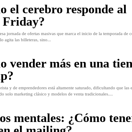
 el cerebro responde al
 Friday?
 esa jornada de ofertas masivas que marca el inicio de la temporada de 
 agita las billeteras, sino...
 vender más en una tie
up?
ista y de emprendedores está altamente saturado, dificultando que las 
do solo marketing clásico y modelos de venta tradicionales....
los mentales: ¿Cómo tene
en el mailing?