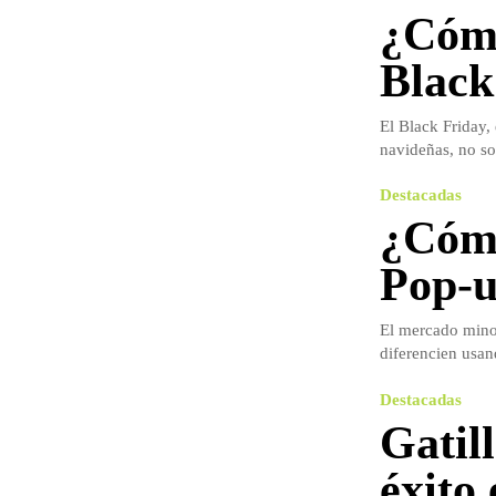
¿Cómo
Black
El Black Friday,
navideñas, no solo
Destacadas
¿Cómo
Pop-
El mercado minor
diferencien usan
Destacadas
Gatil
éxito 