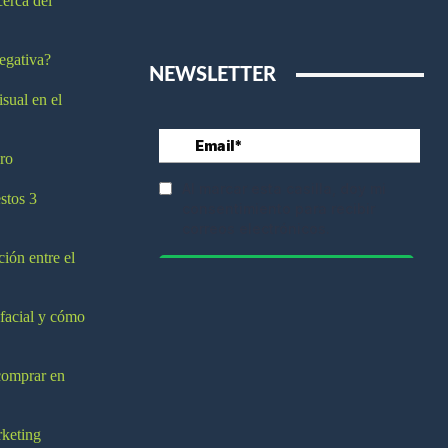
cerca del
egativa?
NEWSLETTER
isual en el
ro
stos 3
ción entre el
 facial y cómo
comprar en
rketing