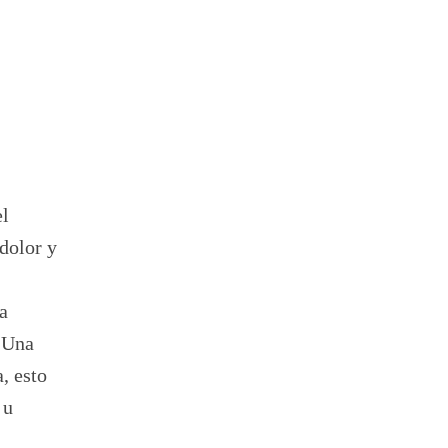
el
dolor y
a
. Una
, esto
 u