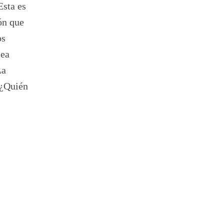
Esta es
ón que
os
sea
La
 ¿Quién