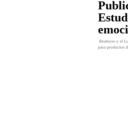
Publi
Estud
emoci
Realeyes y el Lu
para productos d