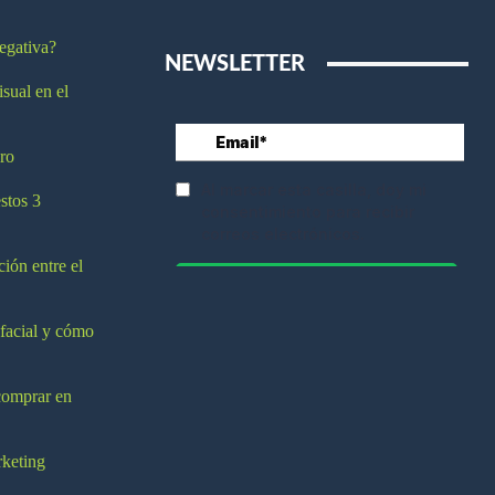
egativa?
NEWSLETTER
isual en el
ro
stos 3
ción entre el
 facial y cómo
comprar en
rketing