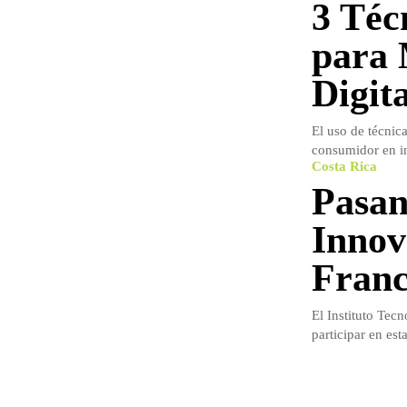
3 Téc
para 
Digita
El uso de técnic
consumidor en in
Costa Rica
Pasan
Innov
Franc
El Instituto Tec
participar en est