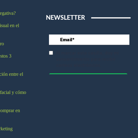
egativa?
NEWSLETTER
isual en el
ro
stos 3
ción entre el
 facial y cómo
comprar en
rketing