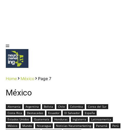
Home
México
Page 7
México
Alemania
Argentina
Bolivia
Chile
Colombia
Corea del Sur
Costa Rica
Destacadas
Ecuador
El Salvador
España
Estados Unidos
Guatemala
Honduras
Inglaterra
Latinoamerica
México
Mundo
Nicaragua
Noticias Neuromarketing
Panamá
Perú