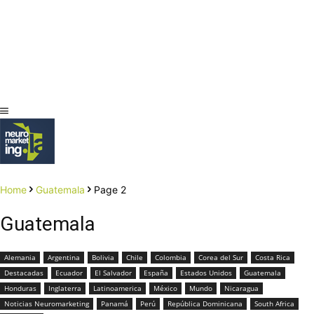
Home
Guatemala
Page 2
Guatemala
Alemania
Argentina
Bolivia
Chile
Colombia
Corea del Sur
Costa Rica
Destacadas
Ecuador
El Salvador
España
Estados Unidos
Guatemala
Honduras
Inglaterra
Latinoamerica
México
Mundo
Nicaragua
Noticias Neuromarketing
Panamá
Perú
República Dominicana
South Africa