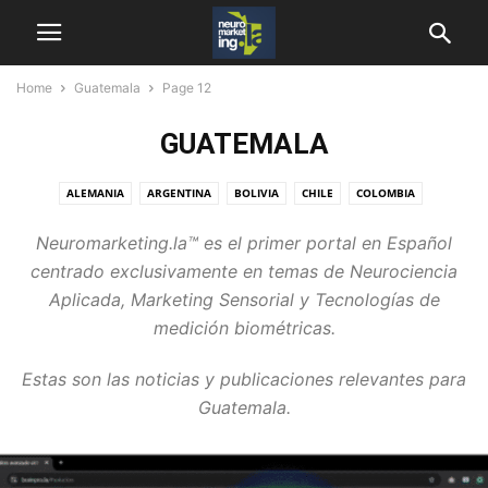
Home
Guatemala
Page 12
GUATEMALA
ALEMANIA
ARGENTINA
BOLIVIA
CHILE
COLOMBIA
COREA DEL SUR
COSTA RICA
DESTACADAS
ECUADOR
Neuromarketing.la™ es el primer portal en Español
EL SALVADOR
ESPAÑA
ESTADOS UNIDOS
GUATEMALA
centrado exclusivamente en temas de Neurociencia
HONDURAS
INGLATERRA
LATINOAMERICA
MÉXICO
MUNDO
Aplicada, Marketing Sensorial y Tecnologías de
NICARAGUA
NOTICIAS NEUROMARKETING
PANAMÁ
PERÚ
medición biométricas.
REPÚBLICA DOMINICANA
SOUTH AFRICA
VENEZUELA
Estas son las noticias y publicaciones relevantes para
Guatemala.