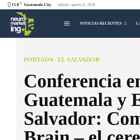
C
15.8
Guatemala City
sábado, agosto 8, 2026
NOTICIAS RECIENTES
L
PORTADA
EL SALVADOR
Conferencia e
Guatemala y 
Salvador: Com
Brain – el cer