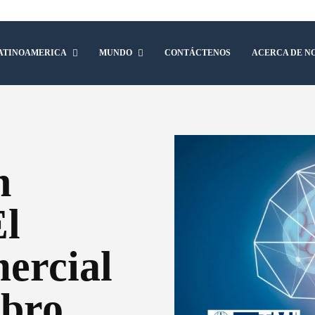
ATINOAMERICA
MUNDO
CONTÁCTENOS
ACERCA DE N
n
El
ercial
ebro