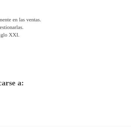
mente en las ventas.
stionarlas.
iglo XXI.
arse a: