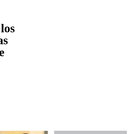
los
as
e