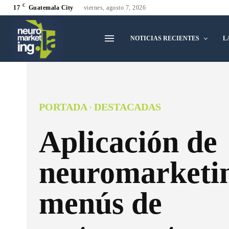
C
17
Guatemala City
viernes, agosto 7, 2026
NOTICIAS RECIENTES
L
PORTADA
DESTACADAS
Aplicación de
neuromarketi
menús de