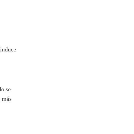
 induce
do se
s más