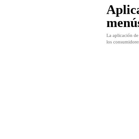
Aplic
menús
La aplicación de
los consumidore