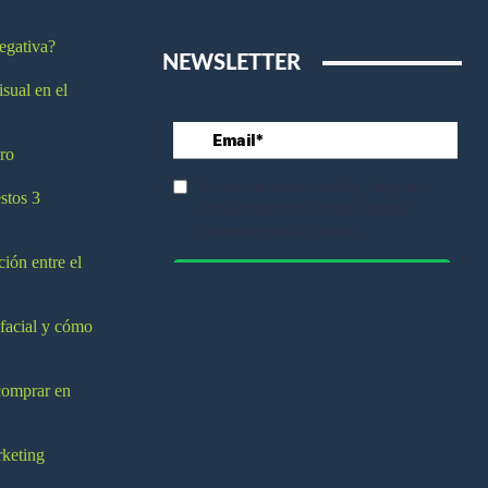
egativa?
NEWSLETTER
isual en el
ro
stos 3
ción entre el
 facial y cómo
comprar en
rketing