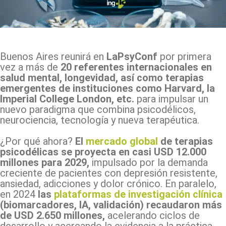
Facebook
X
Pinterest
WhatsApp
Buenos Aires reunirá en
LaPsyConf
por primera
vez a más de
20 referentes internacionales en
salud mental, longevidad, así como terapias
emergentes de instituciones como Harvard, la
Imperial College London, etc.
para impulsar un
nuevo paradigma que combina psicodélicos,
neurociencia, tecnología y nueva terapéutica.
¿Por qué ahora?
El
mercado global
de terapias
psicodélicas se proyecta en casi USD 12.000
millones para 2029,
impulsado por la demanda
creciente de pacientes con depresión resistente,
ansiedad, adicciones y dolor crónico. En paralelo,
en 2024
las
plataformas de investigación clínica
(biomarcadores, IA, validación) recaudaron más
de USD 2.650 millones,
acelerando ciclos de
desarrollo y acercando la evidencia a la práctica