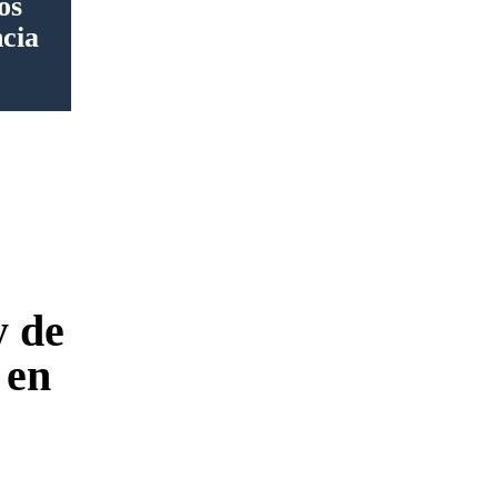
os
ncia
y de
 en