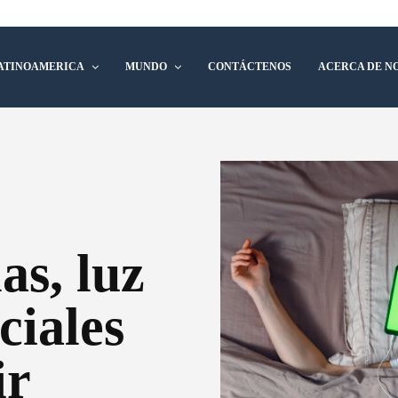
ATINOAMERICA
MUNDO
CONTÁCTENOS
ACERCA DE N
as, luz
ciales
ir