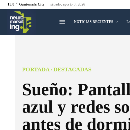
C
15.8
Guatemala City
sábado, agosto 8, 2026
NOTICIAS RECIENTES
L
PORTADA
DESTACADAS
Sueño: Pantall
azul y redes so
antes de dorm