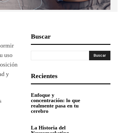
Buscar
 dormir
su uso
Buscar
posición
ad y
Recientes
Enfoque y
s
concentración: lo que
realmente pasa en tu
cerebro
La Historia del