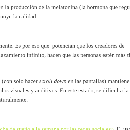
en la producción de la melatonina (la hormona que regu
inuye la calidad.
mente. Es por eso que potencian que los creadores de
lazamiento infinito, hacen que las personas estén más 
s (con solo hacer
scroll down
en las pantallas) mantiene
los visuales y auditivos. En este estado, se dificulta la
aturalmente.
oche de sueño a la semana por las redes sociales».
El us