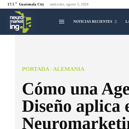
C
17.5
Guatemala City
miércoles, agosto 5, 2026
NOTICIAS RECIENTES
L
PORTADA
ALEMANIA
Cómo una Age
Diseño aplica 
Neuromarketi