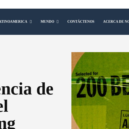
ATINOAMERICA
MUNDO
CONTÁCTENOS
ACERCA DE N
ncia de
el
ng