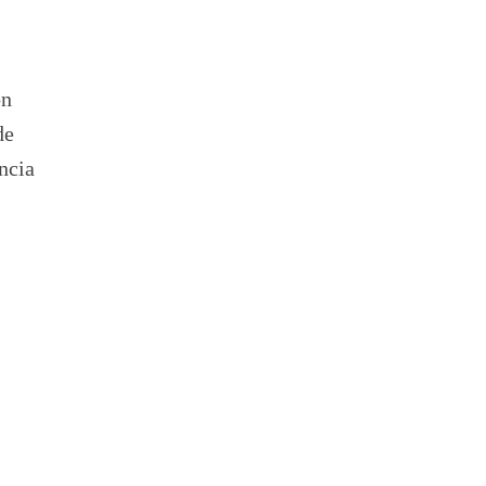
ón
de
ncia