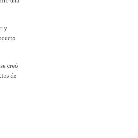
ario una
r y
roducto
 se creó
ctos de