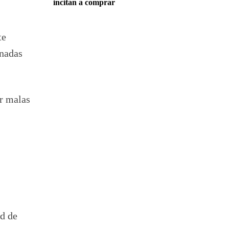
incitan a comprar
te
onadas
r malas
ad de