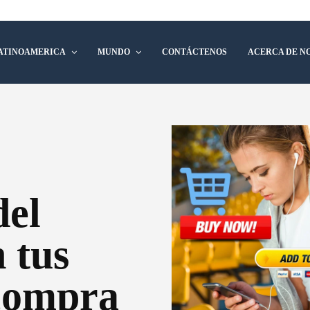
ATINOAMERICA
MUNDO
CONTÁCTENOS
ACERCA DE N
del
 tus
 compra