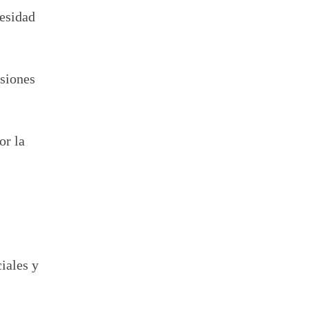
cesidad
isiones
or la
iales y