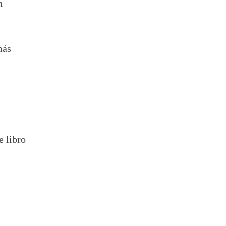
n
más
e libro