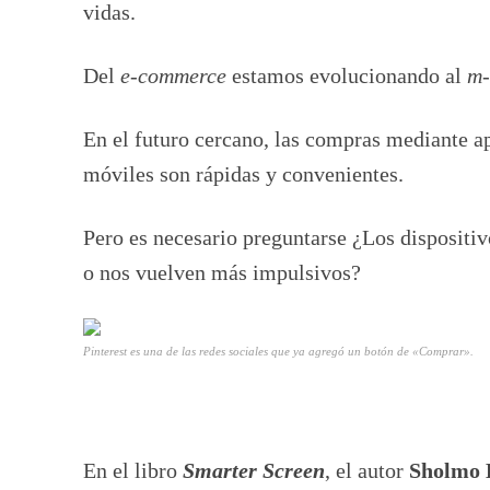
vidas.
Del
e-commerce
estamos evolucionando al
m-
En el futuro cercano, las compras mediante a
móviles son rápidas y convenientes.
Pero es necesario preguntarse ¿Los dispositi
o nos vuelven más impulsivos?
Pinterest es una de las redes sociales que ya agregó un botón de «Comprar».
En el libro
Smarter Screen
, el autor
Sholmo 