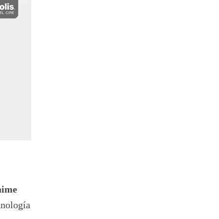
aime
cnología