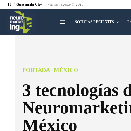
C
17
Guatemala City
viernes, agosto 7, 2026
NOTICIAS RECIENTES
L
PORTADA
MÉXICO
3 tecnologías 
Neuromarketi
México