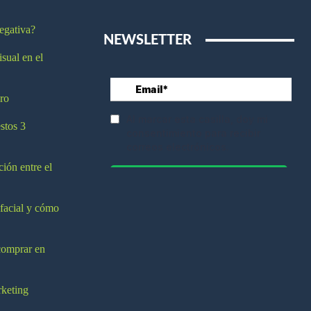
egativa?
NEWSLETTER
isual en el
ro
stos 3
ción entre el
 facial y cómo
comprar en
rketing