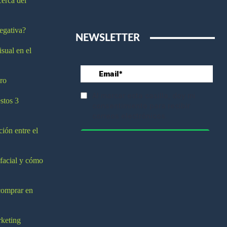
cerca del
egativa?
NEWSLETTER
isual en el
ro
stos 3
ción entre el
 facial y cómo
comprar en
rketing