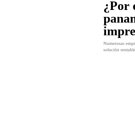
¿Por 
panam
impre
Numerosas empre
solución rentable